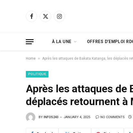
Facebook
X
Instagram
(Twitter)
À LA UNE
OFFRES D’EMPLOI RD
»
Home
Après les attaques de Bakata Katanga, les déplacés r
POLITIQUE
Après les attaques de 
déplacés retournent à
BY
INFOS243
JANUARY 4, 2025
NO COMMENTS