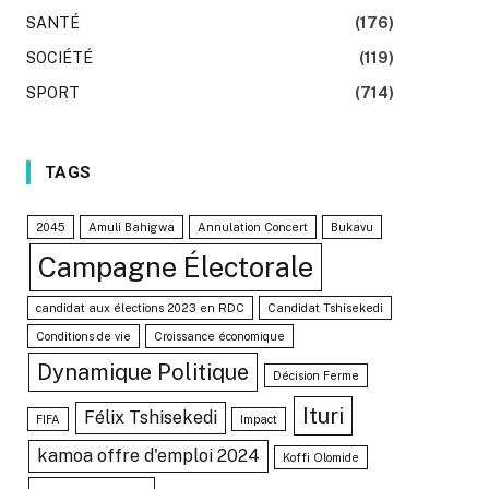
SANTÉ
(176)
SOCIÉTÉ
(119)
SPORT
(714)
TAGS
2045
Amuli Bahigwa
Annulation Concert
Bukavu
Campagne Électorale
candidat aux élections 2023 en RDC
Candidat Tshisekedi
Conditions de vie
Croissance économique
Dynamique Politique
Décision Ferme
Ituri
Félix Tshisekedi
FIFA
Impact
kamoa offre d'emploi 2024
Koffi Olomide