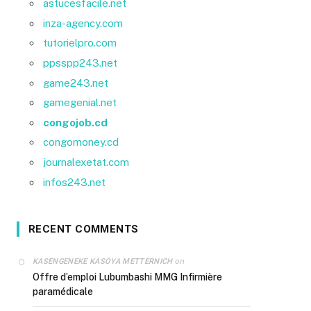
astucesfacile.net
inza-agency.com
tutorielpro.com
ppsspp243.net
game243.net
gamegenial.net
congojob.cd
congomoney.cd
journalexetat.com
infos243.net
RECENT COMMENTS
on
KASENGENEKE KASOYA METTERNICH
Offre d’emploi Lubumbashi MMG Infirmière
paramédicale