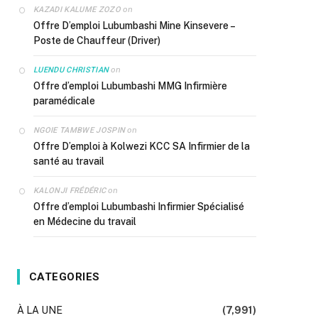
on
KAZADI KALUME ZOZO
Offre D’emploi Lubumbashi Mine Kinsevere –
Poste de Chauffeur (Driver)
on
LUENDU CHRISTIAN
Offre d’emploi Lubumbashi MMG Infirmière
paramédicale
on
NGOIE TAMBWE JOSPIN
Offre D’emploi à Kolwezi KCC SA Infirmier de la
santé au travail
on
KALONJI FRÉDÉRIC
Offre d’emploi Lubumbashi Infirmier Spécialisé
en Médecine du travail
CATEGORIES
À LA UNE
(7,991)