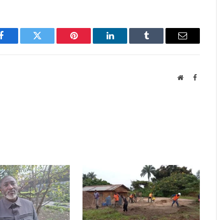
Facebook
Twitter
Pinterest
LinkedIn
Tumblr
Email
Website
Faceboo