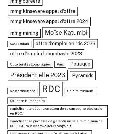
mmg careers
mmg kinsevere appel d'offre
mmg kinsevere appel d'offre 2024
Moïse Katumbi
mmg mining
offre d'emploi en rdc 2023
Noël Tshiani
offre d'emploi lubumbashi 2023
Politique
Opportunités Économiques
Paix
Présidentielle 2023
Pyramids
RDC
Rassemblement
Salaire minimum
Situation Humanitaire
symbolisant le début prometteur de sa campagne électorale
en RDC.
symbolisant sa promesse de garantir un salaire minimum de
1000 USD pour les travailleurs congolais.
Une image représentant le Dr. Mukwege à Bukavu