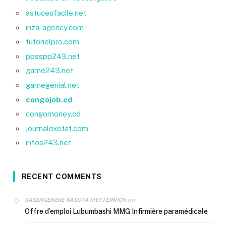
astucesfacile.net
inza-agency.com
tutorielpro.com
ppsspp243.net
game243.net
gamegenial.net
congojob.cd
congomoney.cd
journalexetat.com
infos243.net
RECENT COMMENTS
on
KASENGENEKE KASOYA METTERNICH
Offre d’emploi Lubumbashi MMG Infirmière paramédicale