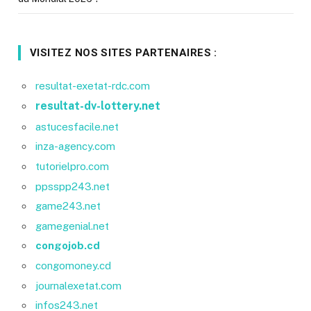
VISITEZ NOS SITES PARTENAIRES :
resultat-exetat-rdc.com
resultat-dv-lottery.net
astucesfacile.net
inza-agency.com
tutorielpro.com
ppsspp243.net
game243.net
gamegenial.net
congojob.cd
congomoney.cd
journalexetat.com
infos243.net