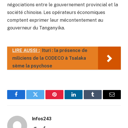
négociations entre le gouvernement provincial et la
société chinoise. Les opérateurs économiques
comptent exprimer leur mécontentement au
gouverneur du Tanganyika.
LIRE AUSSI :
Ituri : la présence de
miliciens de la CODECO à Tsalaka
sème la psychose
Facebook
Twitter
Pinterest
LinkedIn
Tumblr
Email
Infos243