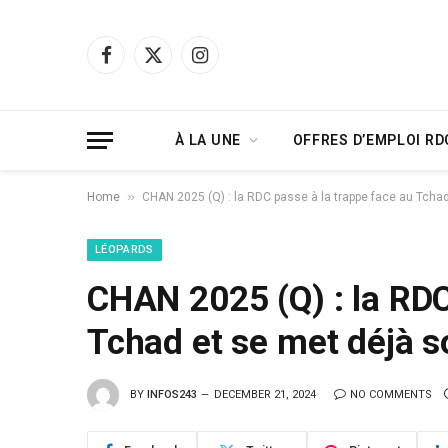
Facebook
X
Instagram
(Twitter)
À LA UNE
OFFRES D’EMPLOI RD
»
Home
CHAN 2025 (Q) : la RDC passe à la trappe face au Tcha
LÉOPARDS
CHAN 2025 (Q) : la RDC
Tchad et se met déjà s
BY
INFOS243
DECEMBER 21, 2024
NO COMMENTS