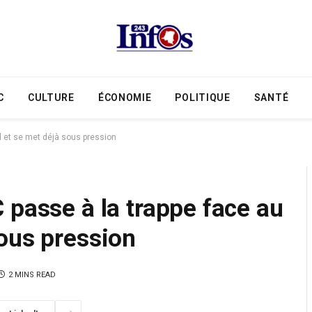
C
CULTURE
ÉCONOMIE
POLITIQUE
SANTÉ
d et se met déjà sous pression
 passe à la trappe face au
ous pression
2 MINS READ