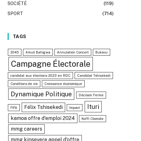
SOCIÉTÉ
(119)
SPORT
(714)
TAGS
2045
Amuli Bahigwa
Annulation Concert
Bukavu
Campagne Électorale
candidat aux élections 2023 en RDC
Candidat Tshisekedi
Conditions de vie
Croissance économique
Dynamique Politique
Décision Ferme
Ituri
Félix Tshisekedi
FIFA
Impact
kamoa offre d'emploi 2024
Koffi Olomide
mmg careers
mmg kinsevere appel d'offre