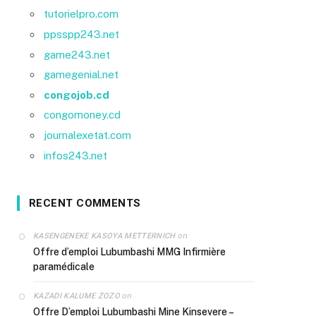
tutorielpro.com
ppsspp243.net
game243.net
gamegenial.net
congojob.cd
congomoney.cd
journalexetat.com
infos243.net
RECENT COMMENTS
on
KASENGENEKE KASOYA METTERNICH
Offre d’emploi Lubumbashi MMG Infirmière
paramédicale
on
KAZADI KALUME ZOZO
Offre D’emploi Lubumbashi Mine Kinsevere –