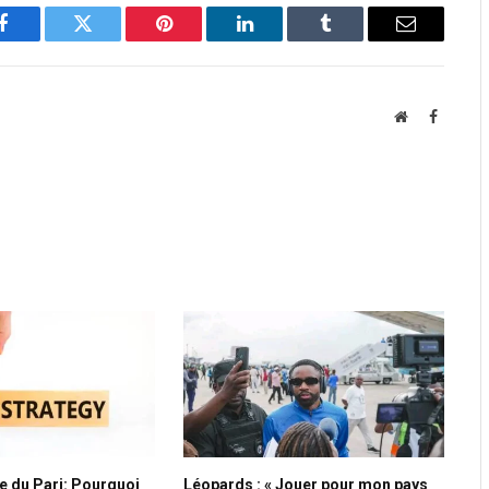
Facebook
Twitter
Pinterest
LinkedIn
Tumblr
Email
Website
Faceboo
e du Pari: Pourquoi
Léopards : « Jouer pour mon pays