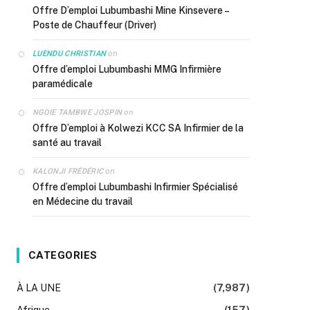
Offre D’emploi Lubumbashi Mine Kinsevere –
Poste de Chauffeur (Driver)
on
LUENDU CHRISTIAN
Offre d’emploi Lubumbashi MMG Infirmière
paramédicale
on
NGOIE TAMBWE JOSPIN
Offre D’emploi à Kolwezi KCC SA Infirmier de la
santé au travail
on
KALONJI FRÉDÉRIC
Offre d’emploi Lubumbashi Infirmier Spécialisé
en Médecine du travail
k
CATEGORIES
À LA UNE
(7,987)
Afrique
(157)