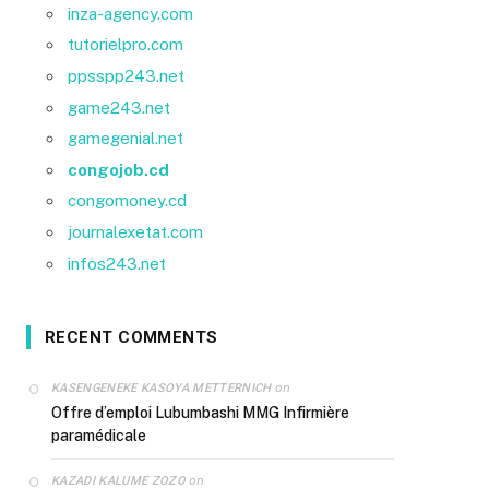
inza-agency.com
tutorielpro.com
ppsspp243.net
game243.net
gamegenial.net
congojob.cd
congomoney.cd
journalexetat.com
infos243.net
RECENT COMMENTS
on
KASENGENEKE KASOYA METTERNICH
Offre d’emploi Lubumbashi MMG Infirmière
paramédicale
on
KAZADI KALUME ZOZO