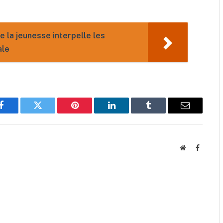
de la jeunesse interpelle les
ale
Facebook
Twitter
Pinterest
LinkedIn
Tumblr
Email
Website
Faceboo