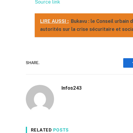
Source link
LIRE AUSSI :
Bukavu : le Conseil urbain 
autorités sur la crise sécuritaire et soci
SHARE.
Infos243
RELATED
POSTS