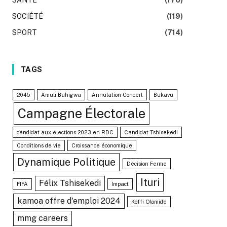
SOCIÉTÉ
(119)
SPORT
(714)
TAGS
2045
Amuli Bahigwa
Annulation Concert
Bukavu
Campagne Électorale
candidat aux élections 2023 en RDC
Candidat Tshisekedi
Conditions de vie
Croissance économique
Dynamique Politique
Décision Ferme
Ituri
Félix Tshisekedi
FIFA
Impact
kamoa offre d'emploi 2024
Koffi Olomide
mmg careers