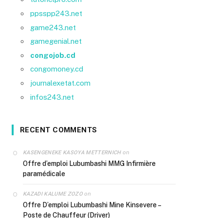
ppsspp243.net
game243.net
gamegenial.net
congojob.cd
congomoney.cd
journalexetat.com
infos243.net
RECENT COMMENTS
on
KASENGENEKE KASOYA METTERNICH
Offre d’emploi Lubumbashi MMG Infirmière
paramédicale
on
KAZADI KALUME ZOZO
Offre D’emploi Lubumbashi Mine Kinsevere –
Poste de Chauffeur (Driver)