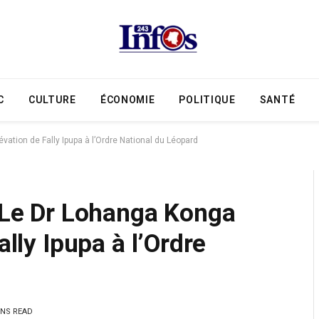
C
CULTURE
ÉCONOMIE
POLITIQUE
SANTÉ
évation de Fally Ipupa à l’Ordre National du Léopard
: Le Dr Lohanga Konga
ally Ipupa à l’Ordre
INS READ