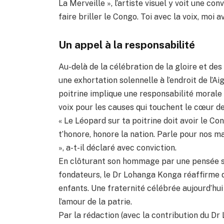
La Merveille », l’artiste visuel y voit une c
faire briller le Congo. Toi avec la voix, moi ave
Un appel à la responsabilité
Au-delà de la célébration de la gloire et d
une exhortation solennelle à l’endroit de l’Ai
poitrine implique une responsabilité morale 
voix pour les causes qui touchent le cœur de
« Le Léopard sur ta poitrine doit avoir le C
t’honore, honore la nation. Parle pour nos m
», a-t-il déclaré avec conviction.
En clôturant son hommage par une pensée spi
fondateurs, le Dr Lohanga Konga réaffirme q
enfants. Une fraternité célébrée aujourd’hui 
l’amour de la patrie.
Par la rédaction (avec la contribution du D