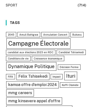
SPORT
(714)
TAGS
2045
Amuli Bahigwa
Annulation Concert
Bukavu
Campagne Électorale
candidat aux élections 2023 en RDC
Candidat Tshisekedi
Conditions de vie
Croissance économique
Dynamique Politique
Décision Ferme
Ituri
Félix Tshisekedi
FIFA
Impact
kamoa offre d'emploi 2024
Koffi Olomide
mmg careers
mmg kinsevere appel d'offre