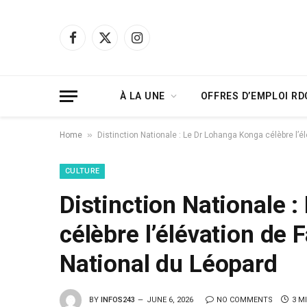
Facebook
X
Instagram
(Twitter)
À LA UNE
OFFRES D’EMPLOI RD
»
Home
Distinction Nationale : Le Dr Lohanga Konga célèbre l’él
CULTURE
Distinction Nationale 
célèbre l’élévation de F
National du Léopard
BY
INFOS243
JUNE 6, 2026
NO COMMENTS
3 M