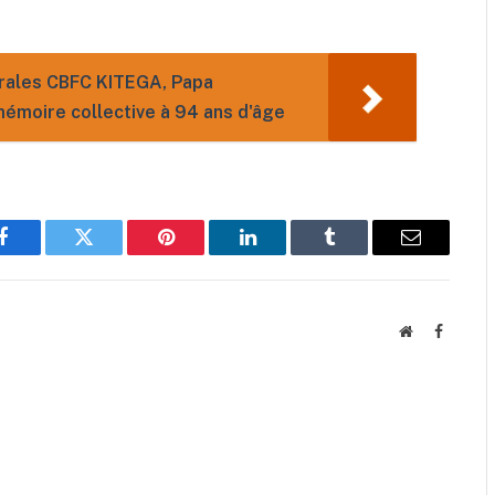
rales CBFC KITEGA, Papa
moire collective à 94 ans d'âge
Facebook
Twitter
Pinterest
LinkedIn
Tumblr
Email
Website
Faceboo