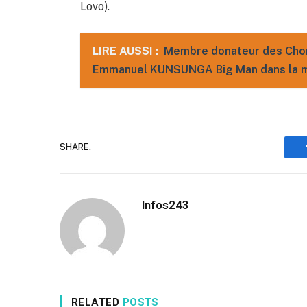
Lovo).
LIRE AUSSI :
Membre donateur des Cho
Emmanuel KUNSUNGA Big Man dans la mé
SHARE.
Infos243
RELATED
POSTS