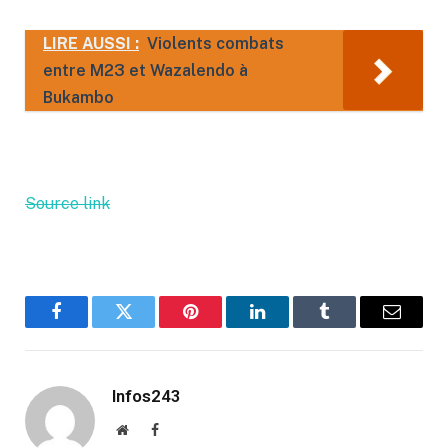
LIRE AUSSI :
Violents combats
entre M23 et Wazalendo à
Bukambo
Source link
Facebook
Twitter
Pinterest
LinkedIn
Tumblr
Email
Infos243
Website
Facebook