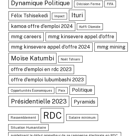
Dynamique Politique
Décision Ferme
FIFA
Ituri
Félix Tshisekedi
Impact
kamoa offre d'emploi 2024
Koffi Olomide
mmg careers
mmg kinsevere appel d'offre
mmg kinsevere appel d'offre 2024
mmg mining
Moïse Katumbi
Noël Tshiani
offre d'emploi en rdc 2023
offre d'emploi lubumbashi 2023
Politique
Opportunités Économiques
Paix
Présidentielle 2023
Pyramids
RDC
Rassemblement
Salaire minimum
Situation Humanitaire
symbolisant le début prometteur de sa campagne électorale en RDC.