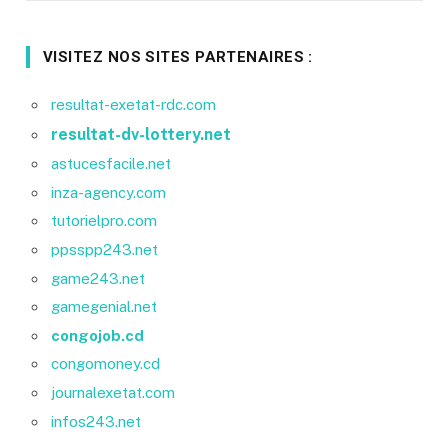
VISITEZ NOS SITES PARTENAIRES :
resultat-exetat-rdc.com
resultat-dv-lottery.net
astucesfacile.net
inza-agency.com
tutorielpro.com
ppsspp243.net
game243.net
gamegenial.net
congojob.cd
congomoney.cd
journalexetat.com
infos243.net