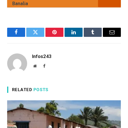
Banalia
Facebook
Twitter
Pinterest
LinkedIn
Tumblr
Email
Infos243
Website
Facebook
RELATED
POSTS