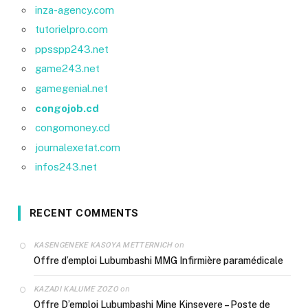
inza-agency.com
tutorielpro.com
ppsspp243.net
game243.net
gamegenial.net
congojob.cd
congomoney.cd
journalexetat.com
infos243.net
RECENT COMMENTS
on
KASENGENEKE KASOYA METTERNICH
Offre d’emploi Lubumbashi MMG Infirmière paramédicale
on
KAZADI KALUME ZOZO
Offre D’emploi Lubumbashi Mine Kinsevere – Poste de