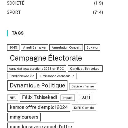
SOCIÉTÉ
(119)
SPORT
(714)
TAGS
2045
Amuli Bahigwa
Annulation Concert
Bukavu
Campagne Électorale
candidat aux élections 2023 en RDC
Candidat Tshisekedi
Conditions de vie
Croissance économique
Dynamique Politique
Décision Ferme
Ituri
Félix Tshisekedi
FIFA
Impact
kamoa offre d'emploi 2024
Koffi Olomide
mmg careers
mmg kinsevere appel d'offre