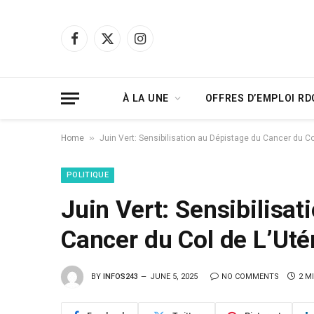
Facebook
X
Instagram
(Twitter)
À LA UNE
OFFRES D’EMPLOI RD
»
Home
Juin Vert: Sensibilisation au Dépistage du Cancer du C
POLITIQUE
Juin Vert: Sensibilisat
Cancer du Col de L’Ut
BY
INFOS243
JUNE 5, 2025
NO COMMENTS
2 M