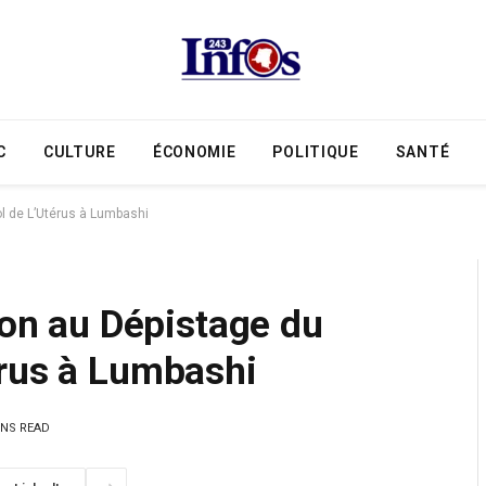
C
CULTURE
ÉCONOMIE
POLITIQUE
SANTÉ
ol de L’Utérus à Lumbashi
ion au Dépistage du
érus à Lumbashi
INS READ