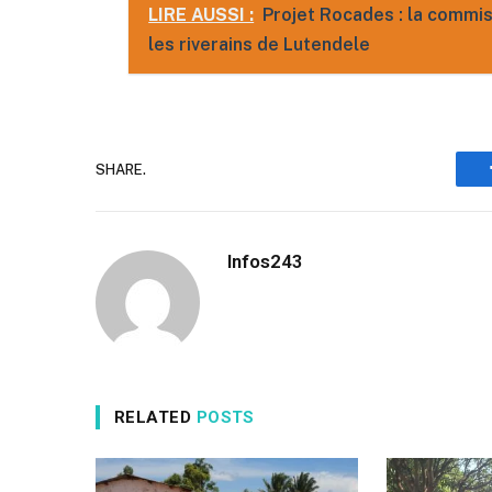
LIRE AUSSI :
Projet Rocades : la commis
les riverains de Lutendele
SHARE.
Infos243
RELATED
POSTS