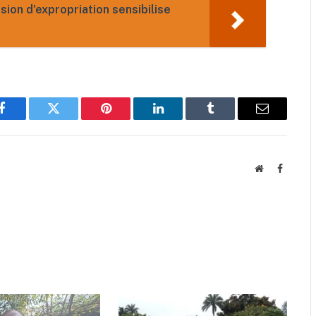
sion d'expropriation sensibilise
Facebook
Twitter
Pinterest
LinkedIn
Tumblr
Email
Website
Faceboo