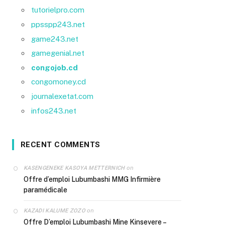
tutorielpro.com
ppsspp243.net
game243.net
gamegenial.net
congojob.cd
congomoney.cd
journalexetat.com
infos243.net
RECENT COMMENTS
on
KASENGENEKE KASOYA METTERNICH
Offre d’emploi Lubumbashi MMG Infirmière
paramédicale
on
KAZADI KALUME ZOZO
Offre D’emploi Lubumbashi Mine Kinsevere –