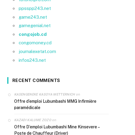
ppsspp243.net
game243.net
gamegenial.net
congojob.cd
congomoney.cd
journalexetat.com
infos243.net
RECENT COMMENTS
on
KASENGENEKE KASOYA METTERNICH
Offre d’emploi Lubumbashi MMG Infirmière
paramédicale
on
KAZADI KALUME ZOZO
Offre D’emploi Lubumbashi Mine Kinsevere –
Poste de Chauffeur (Driver)