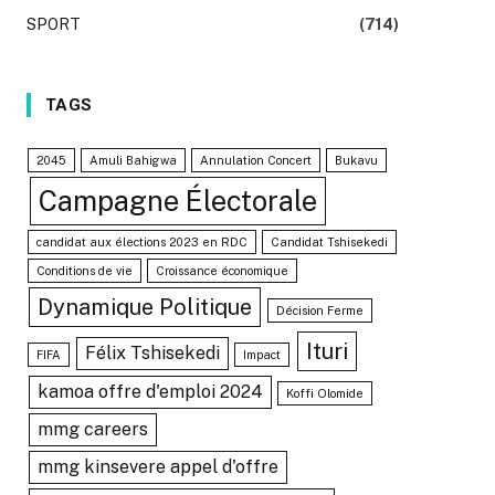
SPORT
(714)
TAGS
2045
Amuli Bahigwa
Annulation Concert
Bukavu
Campagne Électorale
candidat aux élections 2023 en RDC
Candidat Tshisekedi
Conditions de vie
Croissance économique
Dynamique Politique
Décision Ferme
Ituri
Félix Tshisekedi
FIFA
Impact
kamoa offre d'emploi 2024
Koffi Olomide
mmg careers
mmg kinsevere appel d'offre