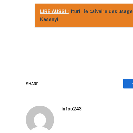
LIRE AUSSI :
Ituri : le calvaire des usa
Kasenyi
SHARE.
Infos243