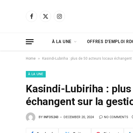
Facebook
X
Instagram
(Twitter)
À LA UNE
OFFRES D’EMPLOI RD
»
Home
Kasindi-Lubiriha : plus de 50 acteurs locaux échangent 
À LA UNE
Kasindi-Lubiriha : plus
échangent sur la gestio
BY
INFOS243
DECEMBER 20, 2024
NO COMMENTS