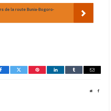
gers de la route Bunia-Bogoro-
Facebook
Twitter
Pinterest
LinkedIn
Tumblr
Email
Website
Faceboo