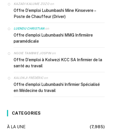
on
KAZADI KALUME ZOZO
Offre D’emploi Lubumbashi Mine Kinsevere –
Poste de Chauffeur (Driver)
on
LUENDU CHRISTIAN
Offre d’emploi Lubumbashi MMG Infirmière
paramédicale
on
NGOIE TAMBWE JOSPIN
Offre D’emploi à Kolwezi KCC SA Infirmier de la
santé au travail
on
KALONJI FRÉDÉRIC
Offre d’emploi Lubumbashi Infirmier Spécialisé
en Médecine du travail
CATEGORIES
À LA UNE
(7,985)