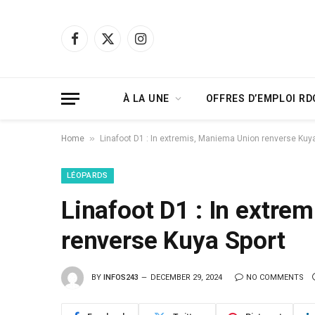
Facebook
X
Instagram
(Twitter)
À LA UNE
OFFRES D’EMPLOI RD
»
Home
Linafoot D1 : In extremis, Maniema Union renverse Kuya
LÉOPARDS
Linafoot D1 : In extre
renverse Kuya Sport
BY
INFOS243
DECEMBER 29, 2024
NO COMMENTS