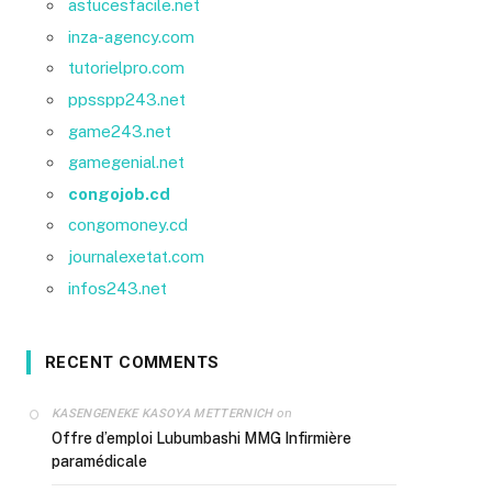
astucesfacile.net
inza-agency.com
tutorielpro.com
ppsspp243.net
game243.net
gamegenial.net
congojob.cd
congomoney.cd
journalexetat.com
infos243.net
RECENT COMMENTS
on
KASENGENEKE KASOYA METTERNICH
Offre d’emploi Lubumbashi MMG Infirmière
paramédicale