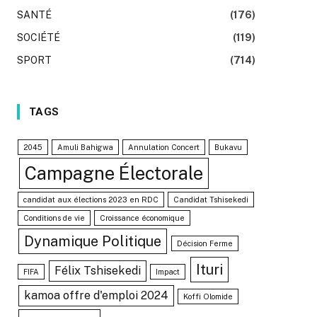
SANTÉ
(176)
SOCIÉTÉ
(119)
SPORT
(714)
TAGS
2045
Amuli Bahigwa
Annulation Concert
Bukavu
Campagne Électorale
candidat aux élections 2023 en RDC
Candidat Tshisekedi
Conditions de vie
Croissance économique
Dynamique Politique
Décision Ferme
Ituri
Félix Tshisekedi
FIFA
Impact
kamoa offre d'emploi 2024
Koffi Olomide