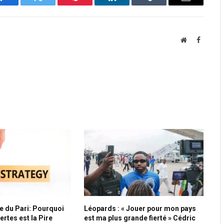
Facebook
Twitter
Pinterest
LinkedIn
Tumblr
Email
Website
Faceboo
e du Pari: Pourquoi
Léopards : « Jouer pour mon pays
rtes est la Pire
est ma plus grande fierté » Cédric