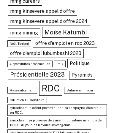
mmg careers
mmg kinsevere appel d'offre
mmg kinsevere appel d'offre 2024
Moïse Katumbi
mmg mining
offre d'emploi en rdc 2023
Noël Tshiani
offre d'emploi lubumbashi 2023
Politique
Opportunités Économiques
Paix
Présidentielle 2023
Pyramids
RDC
Rassemblement
Salaire minimum
Situation Humanitaire
symbolisant le début prometteur de sa campagne électorale
en RDC.
symbolisant sa promesse de garantir un salaire minimum de
1000 USD pour les travailleurs congolais.
Une image représentant le Dr. Mukwege à Bukavu