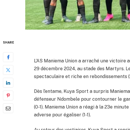
SHARE
L’AS Maniema Union a arraché une victoire 
29 décembre 2024, au stade des Martyrs. Le
spectaculaire et riche en rebondissements (
Dès l’entame, Kuya Sport a surpris Maniema 
défenseur Ndombele pour contourner le gardi
(0-1). Maniema Union a réagi à la 23e minute
adverse pour égaliser (1-1).
Au retour des vestiaires, Kuya Sport a repri