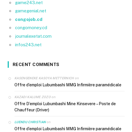
game243.net
gamegenial.net
congojob.cd
congomoney.cd
journalexetat.com
infos243.net
RECENT COMMENTS
on
KASENGENEKE KASOYA METTERNICH
Offre d’emploi Lubumbashi MMG Infirmière paramédicale
on
KAZADI KALUME ZOZO
Offre D’emploi Lubumbashi Mine Kinsevere – Poste de
Chauffeur (Driver)
on
LUENDU CHRISTIAN
Offre d’emploi Lubumbashi MMG Infirmière paramédicale