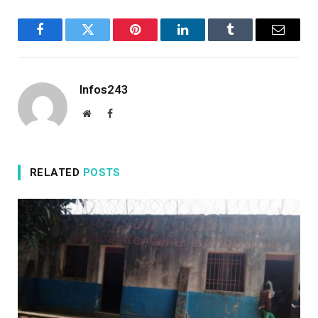
Facebook
Twitter
Pinterest
LinkedIn
Tumblr
Email
Infos243
Website
Facebook
RELATED
POSTS