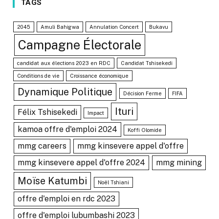
TAGS
2045
Amuli Bahigwa
Annulation Concert
Bukavu
Campagne Électorale
candidat aux élections 2023 en RDC
Candidat Tshisekedi
Conditions de vie
Croissance économique
Dynamique Politique
Décision Ferme
FIFA
Ituri
Félix Tshisekedi
Impact
kamoa offre d'emploi 2024
Koffi Olomide
mmg careers
mmg kinsevere appel d'offre
mmg kinsevere appel d'offre 2024
mmg mining
Moïse Katumbi
Noël Tshiani
offre d'emploi en rdc 2023
offre d'emploi lubumbashi 2023