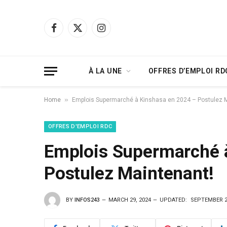
Facebook
X
Instagram
(Twitter)
À LA UNE
OFFRES D’EMPLOI RD
»
Home
Emplois Supermarché à Kinshasa en 2024 – Postulez M
OFFRES D'EMPLOI RDC
Emplois Supermarché 
Postulez Maintenant!
BY
INFOS243
MARCH 29, 2024
UPDATED:
SEPTEMBER 2