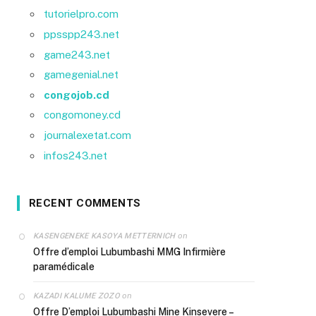
tutorielpro.com
ppsspp243.net
game243.net
gamegenial.net
congojob.cd
congomoney.cd
journalexetat.com
infos243.net
RECENT COMMENTS
on
KASENGENEKE KASOYA METTERNICH
Offre d’emploi Lubumbashi MMG Infirmière
paramédicale
on
KAZADI KALUME ZOZO
Offre D’emploi Lubumbashi Mine Kinsevere –