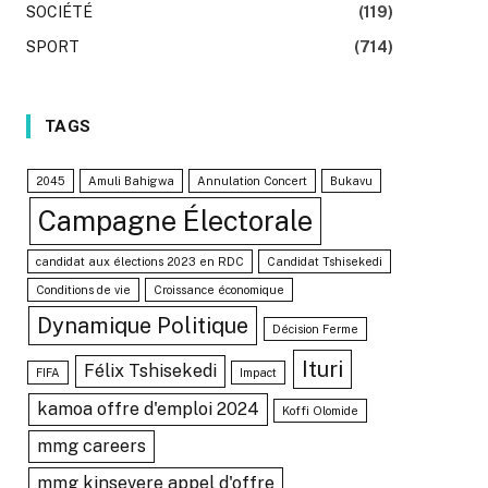
SOCIÉTÉ
(119)
SPORT
(714)
TAGS
2045
Amuli Bahigwa
Annulation Concert
Bukavu
Campagne Électorale
candidat aux élections 2023 en RDC
Candidat Tshisekedi
Conditions de vie
Croissance économique
Dynamique Politique
Décision Ferme
Ituri
Félix Tshisekedi
FIFA
Impact
kamoa offre d'emploi 2024
Koffi Olomide
mmg careers
mmg kinsevere appel d'offre