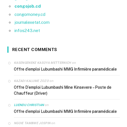
congojob.cd
congomoney.cd
journalexetat.com
infos243.net
RECENT COMMENTS
on
KASENGENEKE KASOYA METTERNICH
Offre d’emploi Lubumbashi MMG Infirmière paramédicale
on
KAZADI KALUME ZOZO
Offre D’emploi Lubumbashi Mine Kinsevere – Poste de
Chauffeur (Driver)
on
LUENDU CHRISTIAN
Offre d’emploi Lubumbashi MMG Infirmière paramédicale
on
NGOIE TAMBWE JOSPIN