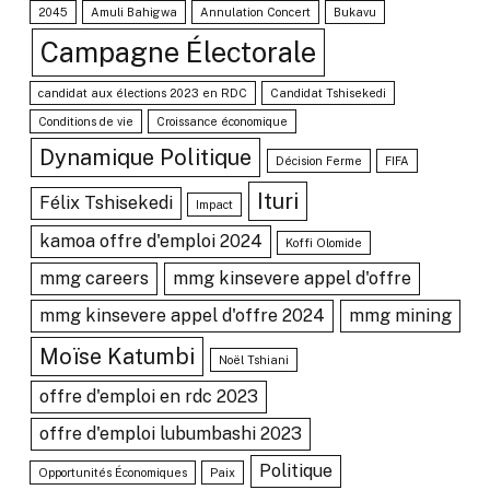
2045
Amuli Bahigwa
Annulation Concert
Bukavu
Campagne Électorale
candidat aux élections 2023 en RDC
Candidat Tshisekedi
Conditions de vie
Croissance économique
Dynamique Politique
Décision Ferme
FIFA
Ituri
Félix Tshisekedi
Impact
kamoa offre d'emploi 2024
Koffi Olomide
mmg careers
mmg kinsevere appel d'offre
mmg kinsevere appel d'offre 2024
mmg mining
Moïse Katumbi
Noël Tshiani
offre d'emploi en rdc 2023
offre d'emploi lubumbashi 2023
Politique
Opportunités Économiques
Paix