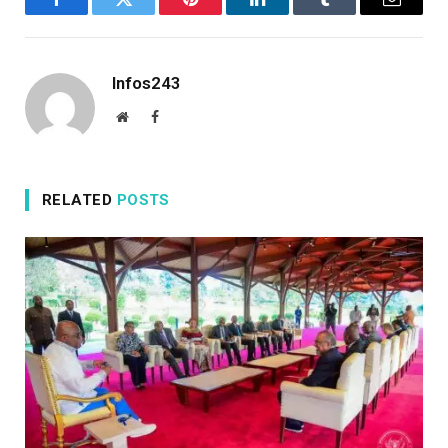
Facebook
Twitter
Pinterest
LinkedIn
Tumblr
Email
Infos243
Website
Facebook
RELATED
POSTS