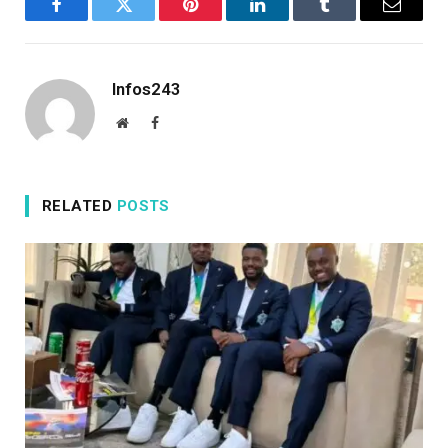
Facebook
Twitter
Pinterest
LinkedIn
Tumblr
Email
Infos243
Website
Facebook
RELATED
POSTS