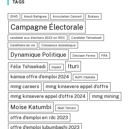
TAGS
2045
Amuli Bahigwa
Annulation Concert
Bukavu
Campagne Électorale
candidat aux élections 2023 en RDC
Candidat Tshisekedi
Conditions de vie
Croissance économique
Dynamique Politique
Décision Ferme
FIFA
Ituri
Félix Tshisekedi
Impact
kamoa offre d'emploi 2024
Koffi Olomide
mmg careers
mmg kinsevere appel d'offre
mmg kinsevere appel d'offre 2024
mmg mining
Moïse Katumbi
Noël Tshiani
offre d'emploi en rdc 2023
offre d'emploi lubumbashi 2023