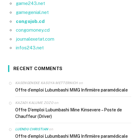
game243.net
gamegenial.net
congojob.cd
congomoney.cd
journalexetat.com
infos243.net
RECENT COMMENTS
on
KASENGENEKE KASOYA METTERNICH
Offre d’emploi Lubumbashi MMG Infirmière paramédicale
on
KAZADI KALUME ZOZO
Offre D’emploi Lubumbashi Mine Kinsevere – Poste de
Chauffeur (Driver)
on
LUENDU CHRISTIAN
Offre d’emploi Lubumbashi MMG Infirmière paramédicale