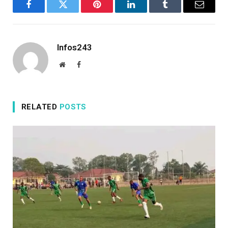
Facebook
Twitter
Pinterest
LinkedIn
Tumblr
Email
Infos243
Website
Facebook
RELATED
POSTS