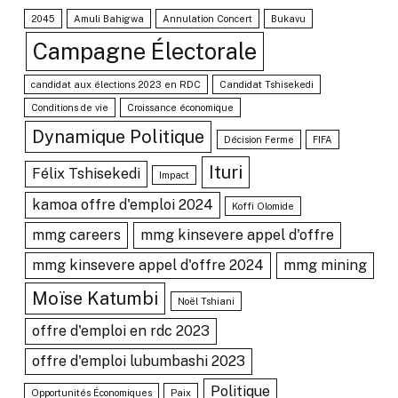
2045
Amuli Bahigwa
Annulation Concert
Bukavu
Campagne Électorale
candidat aux élections 2023 en RDC
Candidat Tshisekedi
Conditions de vie
Croissance économique
Dynamique Politique
Décision Ferme
FIFA
Ituri
Félix Tshisekedi
Impact
kamoa offre d'emploi 2024
Koffi Olomide
mmg careers
mmg kinsevere appel d'offre
mmg kinsevere appel d'offre 2024
mmg mining
Moïse Katumbi
Noël Tshiani
offre d'emploi en rdc 2023
offre d'emploi lubumbashi 2023
Politique
Opportunités Économiques
Paix