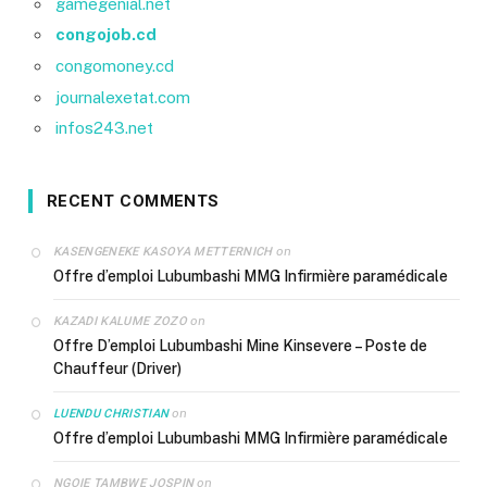
gamegenial.net
congojob.cd
congomoney.cd
journalexetat.com
infos243.net
RECENT COMMENTS
on
KASENGENEKE KASOYA METTERNICH
Offre d’emploi Lubumbashi MMG Infirmière paramédicale
on
KAZADI KALUME ZOZO
Offre D’emploi Lubumbashi Mine Kinsevere – Poste de
Chauffeur (Driver)
on
LUENDU CHRISTIAN
Offre d’emploi Lubumbashi MMG Infirmière paramédicale
on
NGOIE TAMBWE JOSPIN