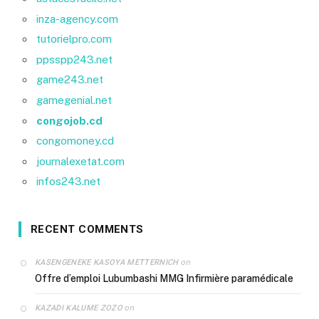
inza-agency.com
tutorielpro.com
ppsspp243.net
game243.net
gamegenial.net
congojob.cd
congomoney.cd
journalexetat.com
infos243.net
RECENT COMMENTS
on
KASENGENEKE KASOYA METTERNICH
Offre d’emploi Lubumbashi MMG Infirmière paramédicale
on
KAZADI KALUME ZOZO