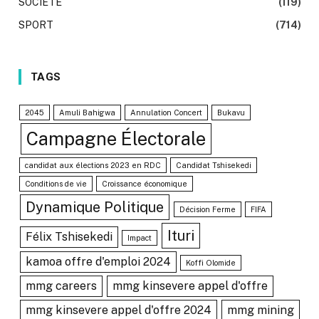
SOCIÉTÉ
(119)
SPORT
(714)
TAGS
2045
Amuli Bahigwa
Annulation Concert
Bukavu
Campagne Électorale
candidat aux élections 2023 en RDC
Candidat Tshisekedi
Conditions de vie
Croissance économique
Dynamique Politique
Décision Ferme
FIFA
Ituri
Félix Tshisekedi
Impact
kamoa offre d'emploi 2024
Koffi Olomide
mmg careers
mmg kinsevere appel d'offre
mmg kinsevere appel d'offre 2024
mmg mining