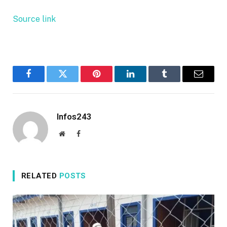
Source link
Facebook
Twitter
Pinterest
LinkedIn
Tumblr
Email
Infos243
Website
Facebook
RELATED
POSTS