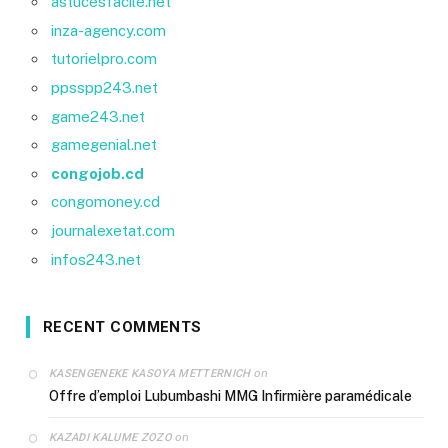
astucesfacile.net
inza-agency.com
tutorielpro.com
ppsspp243.net
game243.net
gamegenial.net
congojob.cd
congomoney.cd
journalexetat.com
infos243.net
RECENT COMMENTS
on
KASENGENEKE KASOYA METTERNICH
Offre d’emploi Lubumbashi MMG Infirmière paramédicale
on
KAZADI KALUME ZOZO