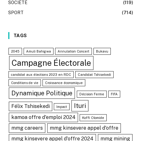
SOCIÉTÉ
(119)
SPORT
(714)
TAGS
2045
Amuli Bahigwa
Annulation Concert
Bukavu
Campagne Électorale
candidat aux élections 2023 en RDC
Candidat Tshisekedi
Conditions de vie
Croissance économique
Dynamique Politique
Décision Ferme
FIFA
Ituri
Félix Tshisekedi
Impact
kamoa offre d'emploi 2024
Koffi Olomide
mmg careers
mmg kinsevere appel d'offre
mmg kinsevere appel d'offre 2024
mmg mining