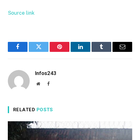
Source link
Facebook
Twitter
Pinterest
LinkedIn
Tumblr
Email
Infos243
Website
Facebook
RELATED
POSTS