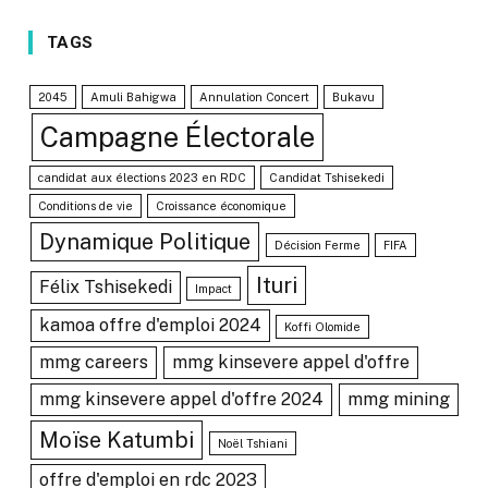
TAGS
2045
Amuli Bahigwa
Annulation Concert
Bukavu
Campagne Électorale
candidat aux élections 2023 en RDC
Candidat Tshisekedi
Conditions de vie
Croissance économique
Dynamique Politique
Décision Ferme
FIFA
Ituri
Félix Tshisekedi
Impact
kamoa offre d'emploi 2024
Koffi Olomide
mmg careers
mmg kinsevere appel d'offre
mmg kinsevere appel d'offre 2024
mmg mining
Moïse Katumbi
Noël Tshiani
offre d'emploi en rdc 2023