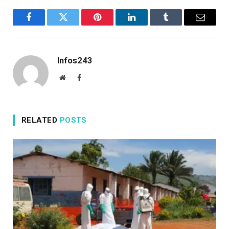
Facebook
Twitter
Pinterest
LinkedIn
Tumblr
Email
Infos243
Website
Facebook
RELATED
POSTS