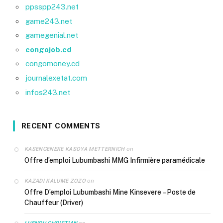
ppsspp243.net
game243.net
gamegenial.net
congojob.cd
congomoney.cd
journalexetat.com
infos243.net
RECENT COMMENTS
on
KASENGENEKE KASOYA METTERNICH
Offre d’emploi Lubumbashi MMG Infirmière paramédicale
on
KAZADI KALUME ZOZO
Offre D’emploi Lubumbashi Mine Kinsevere – Poste de
Chauffeur (Driver)
on