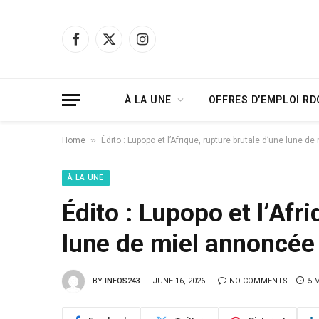
Facebook
X
Instagram
(Twitter)
À LA UNE
OFFRES D’EMPLOI RD
»
Home
Édito : Lupopo et l’Afrique, rupture brutale d’une lune 
À LA UNE
Édito : Lupopo et l’Afr
lune de miel annoncée
BY
INFOS243
JUNE 16, 2026
NO COMMENTS
5 