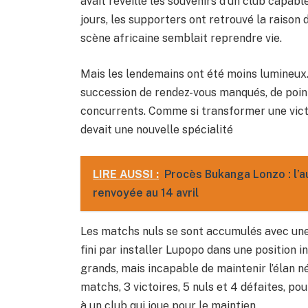
avait réveillé les souvenirs d’un club capabl
jours, les supporters ont retrouvé la raison 
scène africaine semblait reprendre vie.
Mais les lendemains ont été moins lumineux.
succession de rendez-vous manqués, de poin
concurrents. Comme si transformer une vic
devait une nouvelle spécialité
LIRE AUSSI :
Procès Bukanga Lonzo : l’
renvoyée au 14 avril
Les matchs nuls se sont accumulés avec une 
fini par installer Lupopo dans une position i
grands, mais incapable de maintenir l’élan n
matchs, 3 victoires, 5 nuls et 4 défaites, pou
à un club qui joue pour le maintien.