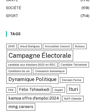
SOCIÉTÉ
(119)
SPORT
(714)
TAGS
2045
Amuli Bahigwa
Annulation Concert
Bukavu
Campagne Électorale
candidat aux élections 2023 en RDC
Candidat Tshisekedi
Conditions de vie
Croissance économique
Dynamique Politique
Décision Ferme
Ituri
Félix Tshisekedi
FIFA
Impact
kamoa offre d'emploi 2024
Koffi Olomide
mmg careers