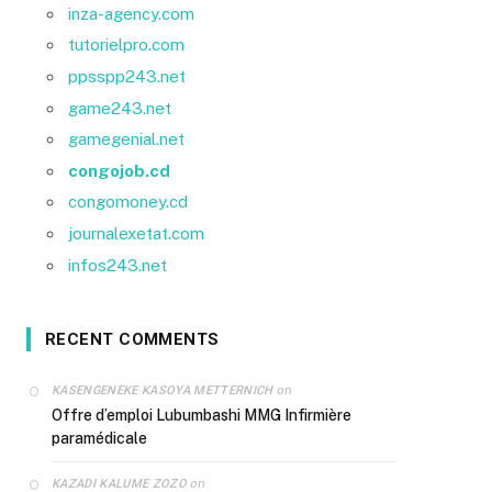
inza-agency.com
tutorielpro.com
ppsspp243.net
game243.net
gamegenial.net
congojob.cd
congomoney.cd
journalexetat.com
infos243.net
RECENT COMMENTS
on
KASENGENEKE KASOYA METTERNICH
Offre d’emploi Lubumbashi MMG Infirmière
paramédicale
on
KAZADI KALUME ZOZO