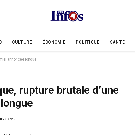
C
CULTURE
ÉCONOMIE
POLITIQUE
SANTÉ
de miel annoncée longue
ique, rupture brutale d’une
 longue
MINS READ