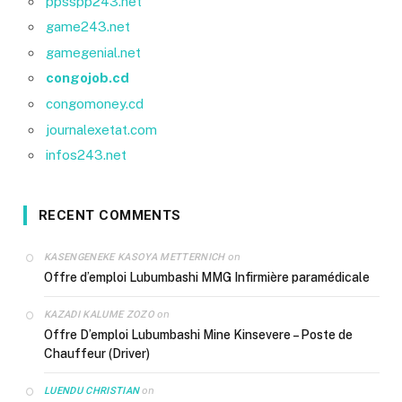
ppsspp243.net
game243.net
gamegenial.net
congojob.cd
congomoney.cd
journalexetat.com
infos243.net
RECENT COMMENTS
on
KASENGENEKE KASOYA METTERNICH
Offre d’emploi Lubumbashi MMG Infirmière paramédicale
on
KAZADI KALUME ZOZO
Offre D’emploi Lubumbashi Mine Kinsevere – Poste de
Chauffeur (Driver)
on
LUENDU CHRISTIAN