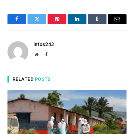
Facebook
Twitter
Pinterest
LinkedIn
Tumblr
Email
Infos243
Website
Facebook
RELATED
POSTS