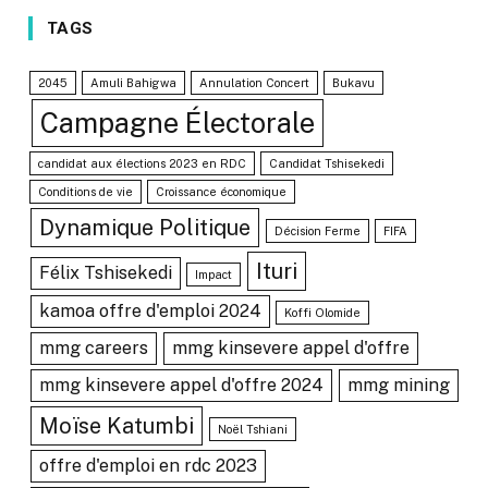
TAGS
2045
Amuli Bahigwa
Annulation Concert
Bukavu
Campagne Électorale
candidat aux élections 2023 en RDC
Candidat Tshisekedi
Conditions de vie
Croissance économique
Dynamique Politique
Décision Ferme
FIFA
Ituri
Félix Tshisekedi
Impact
kamoa offre d'emploi 2024
Koffi Olomide
mmg careers
mmg kinsevere appel d'offre
mmg kinsevere appel d'offre 2024
mmg mining
Moïse Katumbi
Noël Tshiani
offre d'emploi en rdc 2023