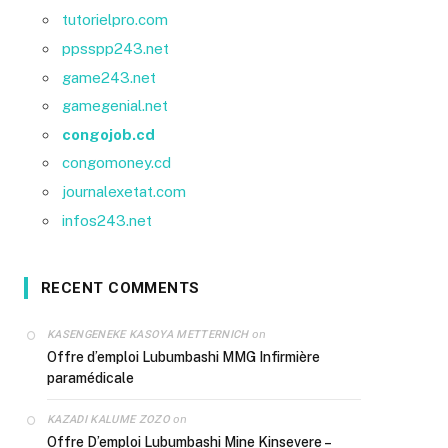
tutorielpro.com
ppsspp243.net
game243.net
gamegenial.net
congojob.cd
congomoney.cd
journalexetat.com
infos243.net
RECENT COMMENTS
on
KASENGENEKE KASOYA METTERNICH
Offre d’emploi Lubumbashi MMG Infirmière
paramédicale
on
KAZADI KALUME ZOZO
Offre D’emploi Lubumbashi Mine Kinsevere –