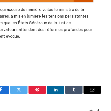
qui accuse de manière voilée le ministre de la
iaires, a mis en lumière les tensions persistantes
ors que les États Généraux de la Justice
servateurs attendent des réformes profondes pour
ent évoqué.
Facebook
Twitter
Pinterest
LinkedIn
Tumblr
Email
Website
Faceboo