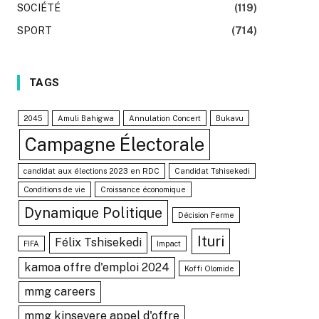
SOCIÉTÉ
(119)
SPORT
(714)
TAGS
2045
Amuli Bahigwa
Annulation Concert
Bukavu
Campagne Électorale
candidat aux élections 2023 en RDC
Candidat Tshisekedi
Conditions de vie
Croissance économique
Dynamique Politique
Décision Ferme
Ituri
Félix Tshisekedi
FIFA
Impact
kamoa offre d'emploi 2024
Koffi Olomide
mmg careers
mmg kinsevere appel d'offre