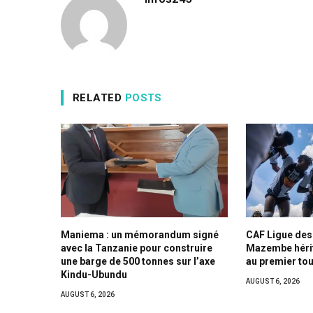
RELATED
POSTS
Maniema : un mémorandum signé
CAF Ligue des
avec la Tanzanie pour construire
Mazembe héri
une barge de 500 tonnes sur l’axe
au premier tou
Kindu-Ubundu
AUGUST 6, 2026
AUGUST 6, 2026