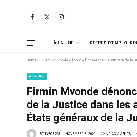
Facebook
X
Instagram
(Twitter)
À LA UNE
OFFRES D’EMPLOI RD
»
Home
Firmin Mvonde dénonce l’ingérence du ministre de la Ju
À LA UNE
Firmin Mvonde dénonce
de la Justice dans les 
États généraux de la J
BY
INFOS243
NOVEMBER 8, 2024
NO COMMENTS