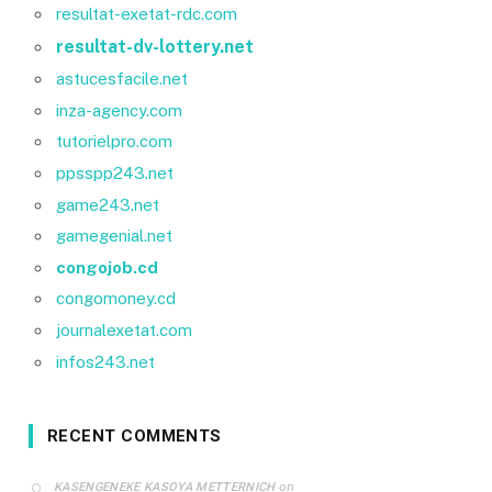
resultat-exetat-rdc.com
resultat-dv-lottery.net
astucesfacile.net
inza-agency.com
tutorielpro.com
ppsspp243.net
game243.net
gamegenial.net
congojob.cd
congomoney.cd
journalexetat.com
infos243.net
RECENT COMMENTS
on
KASENGENEKE KASOYA METTERNICH