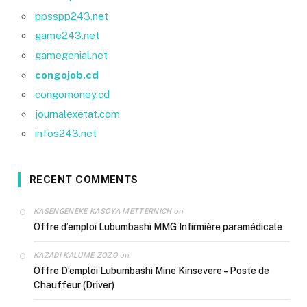
ppsspp243.net
game243.net
gamegenial.net
congojob.cd
congomoney.cd
journalexetat.com
infos243.net
RECENT COMMENTS
on
KASENGENEKE KASOYA METTERNICH
Offre d’emploi Lubumbashi MMG Infirmière paramédicale
on
KAZADI KALUME ZOZO
Offre D’emploi Lubumbashi Mine Kinsevere – Poste de
Chauffeur (Driver)