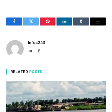
Facebook
Twitter
Pinterest
LinkedIn
Tumblr
Email
Infos243
Website
Facebook
RELATED
POSTS