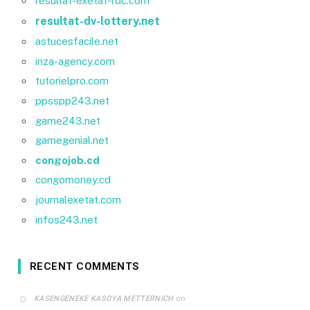
resultat-exetat-rdc.com
resultat-dv-lottery.net
astucesfacile.net
inza-agency.com
tutorielpro.com
ppsspp243.net
game243.net
gamegenial.net
congojob.cd
congomoney.cd
journalexetat.com
infos243.net
RECENT COMMENTS
on
KASENGENEKE KASOYA METTERNICH