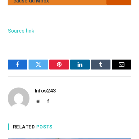
cause du Mpox
Source link
Facebook
Twitter
Pinterest
LinkedIn
Tumblr
Email
Infos243
Website
Facebook
RELATED
POSTS