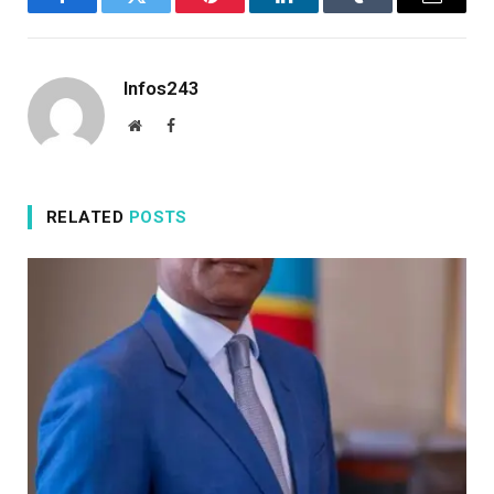
Facebook
Twitter
Pinterest
LinkedIn
Tumblr
Email
Infos243
Website
Facebook
RELATED
POSTS