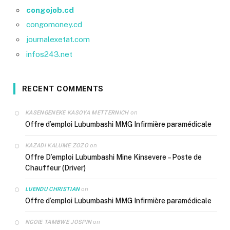
congojob.cd
congomoney.cd
journalexetat.com
infos243.net
RECENT COMMENTS
on
KASENGENEKE KASOYA METTERNICH
Offre d’emploi Lubumbashi MMG Infirmière paramédicale
on
KAZADI KALUME ZOZO
Offre D’emploi Lubumbashi Mine Kinsevere – Poste de
Chauffeur (Driver)
on
LUENDU CHRISTIAN
Offre d’emploi Lubumbashi MMG Infirmière paramédicale
on
NGOIE TAMBWE JOSPIN