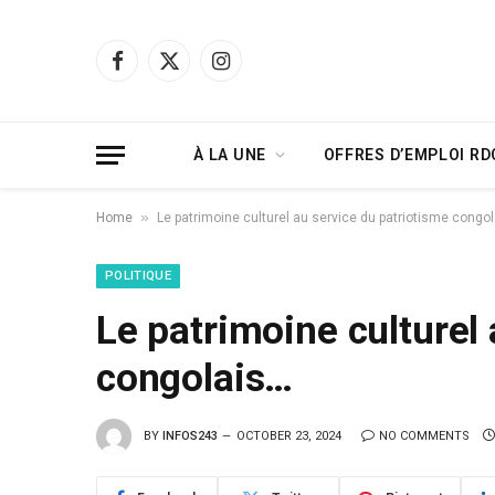
Facebook
X
Instagram
(Twitter)
À LA UNE
OFFRES D’EMPLOI RD
»
Home
Le patrimoine culturel au service du patriotisme congo
POLITIQUE
Le patrimoine culturel
congolais…
BY
INFOS243
OCTOBER 23, 2024
NO COMMENTS