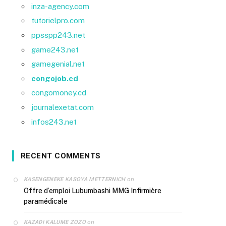
inza-agency.com
tutorielpro.com
ppsspp243.net
game243.net
gamegenial.net
congojob.cd
congomoney.cd
journalexetat.com
infos243.net
RECENT COMMENTS
on
KASENGENEKE KASOYA METTERNICH
Offre d’emploi Lubumbashi MMG Infirmière
paramédicale
on
KAZADI KALUME ZOZO