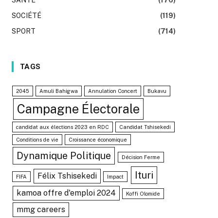
SOCIÉTÉ
(119)
SPORT
(714)
TAGS
2045
Amuli Bahigwa
Annulation Concert
Bukavu
Campagne Électorale
candidat aux élections 2023 en RDC
Candidat Tshisekedi
Conditions de vie
Croissance économique
Dynamique Politique
Décision Ferme
Ituri
Félix Tshisekedi
FIFA
Impact
kamoa offre d'emploi 2024
Koffi Olomide
mmg careers