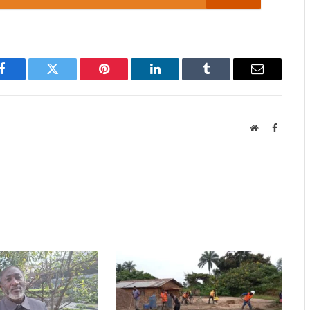
Facebook
Twitter
Pinterest
LinkedIn
Tumblr
Email
Website
Faceboo