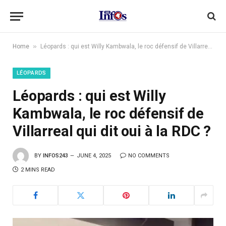
»
Home
Léopards : qui est Willy Kambwala, le roc défensif de Villarreal qui dit oui à la RDC ?
LÉOPARDS
Léopards : qui est Willy
Kambwala, le roc défensif de
Villarreal qui dit oui à la RDC ?
BY
INFOS243
JUNE 4, 2025
NO COMMENTS
2 MINS READ