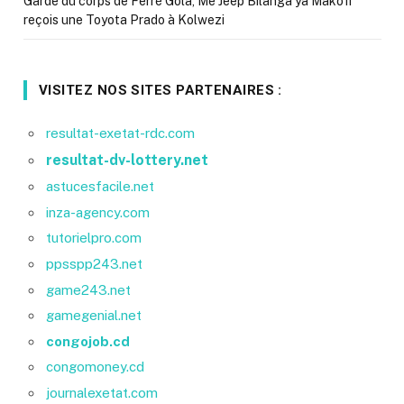
Garde du corps de Ferré Gola, Me Jeep Bilanga ya Makofi
reçois une Toyota Prado à Kolwezi
VISITEZ NOS SITES PARTENAIRES :
resultat-exetat-rdc.com
resultat-dv-lottery.net
astucesfacile.net
inza-agency.com
tutorielpro.com
ppsspp243.net
game243.net
gamegenial.net
congojob.cd
congomoney.cd
journalexetat.com