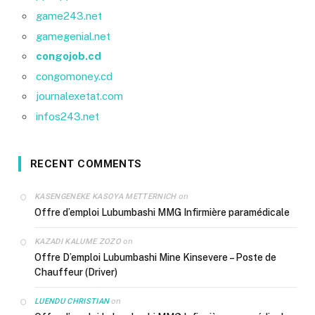
game243.net
gamegenial.net
congojob.cd
congomoney.cd
journalexetat.com
infos243.net
RECENT COMMENTS
on
KASENGENEKE KASOYA METTERNICH
Offre d’emploi Lubumbashi MMG Infirmière paramédicale
on
KAZADI KALUME ZOZO
Offre D’emploi Lubumbashi Mine Kinsevere – Poste de
Chauffeur (Driver)
on
LUENDU CHRISTIAN