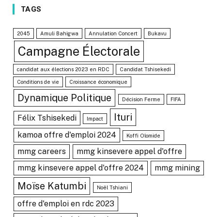
TAGS
2045
Amuli Bahigwa
Annulation Concert
Bukavu
Campagne Électorale
candidat aux élections 2023 en RDC
Candidat Tshisekedi
Conditions de vie
Croissance économique
Dynamique Politique
Décision Ferme
FIFA
Ituri
Félix Tshisekedi
Impact
kamoa offre d'emploi 2024
Koffi Olomide
mmg careers
mmg kinsevere appel d'offre
mmg kinsevere appel d'offre 2024
mmg mining
Moïse Katumbi
Noël Tshiani
offre d'emploi en rdc 2023