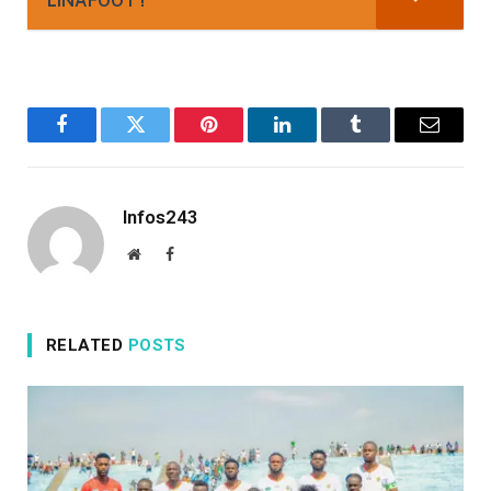
LINAFOOT !
Facebook
Twitter
Pinterest
LinkedIn
Tumblr
Email
Infos243
Website
Facebook
RELATED
POSTS