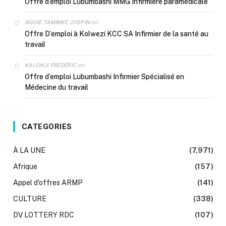
Offre d’emploi Lubumbashi MMG Infirmière paramédicale
on
NGOIE TAMBWE JOSPIN
Offre D’emploi à Kolwezi KCC SA Infirmier de la santé au
travail
on
KALONJI FRÉDÉRIC
Offre d’emploi Lubumbashi Infirmier Spécialisé en
Médecine du travail
CATEGORIES
À LA UNE
(7,971)
Afrique
(157)
Appel d'offres ARMP
(141)
CULTURE
(338)
DV LOTTERY RDC
(107)