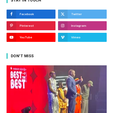
STAY IN TOUCH
Facebook
Twitter
Pinterest
Instagram
YouTube
Vimeo
DON'T MISS