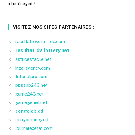
lehetőségeit?
VISITEZ NOS SITES PARTENAIRES :
resultat-exetat-rdc.com
resultat-dv-lottery.net
astucesfacile.net
inza-agency.com
tutorielpro.com
ppsspp243.net
game243.net
gamegenial.net
congojob.cd
congomoney.cd
journalexetat.com