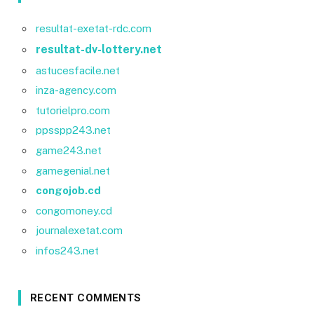
resultat-exetat-rdc.com
resultat-dv-lottery.net
astucesfacile.net
inza-agency.com
tutorielpro.com
ppsspp243.net
game243.net
gamegenial.net
congojob.cd
congomoney.cd
journalexetat.com
infos243.net
RECENT COMMENTS