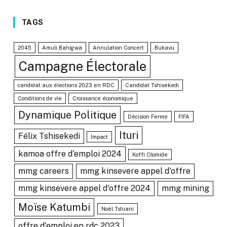
TAGS
2045
Amuli Bahigwa
Annulation Concert
Bukavu
Campagne Électorale
candidat aux élections 2023 en RDC
Candidat Tshisekedi
Conditions de vie
Croissance économique
Dynamique Politique
Décision Ferme
FIFA
Ituri
Félix Tshisekedi
Impact
kamoa offre d'emploi 2024
Koffi Olomide
mmg careers
mmg kinsevere appel d'offre
mmg kinsevere appel d'offre 2024
mmg mining
Moïse Katumbi
Noël Tshiani
offre d'emploi en rdc 2023