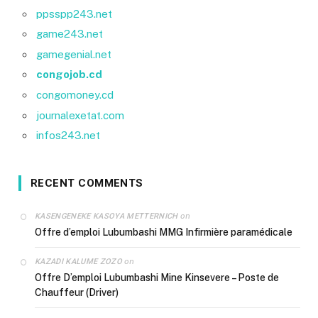
ppsspp243.net
game243.net
gamegenial.net
congojob.cd
congomoney.cd
journalexetat.com
infos243.net
RECENT COMMENTS
on
KASENGENEKE KASOYA METTERNICH
Offre d’emploi Lubumbashi MMG Infirmière paramédicale
on
KAZADI KALUME ZOZO
Offre D’emploi Lubumbashi Mine Kinsevere – Poste de
Chauffeur (Driver)