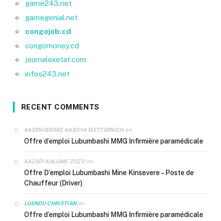
game243.net
gamegenial.net
congojob.cd
congomoney.cd
journalexetat.com
infos243.net
RECENT COMMENTS
on
KASENGENEKE KASOYA METTERNICH
Offre d’emploi Lubumbashi MMG Infirmière paramédicale
on
KAZADI KALUME ZOZO
Offre D’emploi Lubumbashi Mine Kinsevere – Poste de
Chauffeur (Driver)
on
LUENDU CHRISTIAN
Offre d’emploi Lubumbashi MMG Infirmière paramédicale