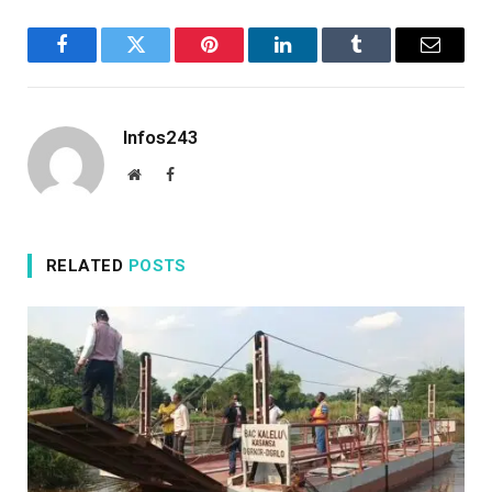
Facebook
Twitter
Pinterest
LinkedIn
Tumblr
Email
Infos243
Website
Facebook
RELATED
POSTS