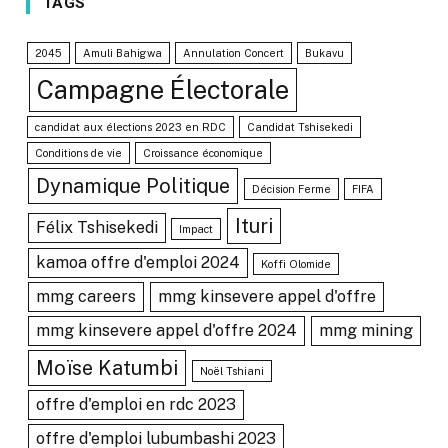
TAGS
2045
Amuli Bahigwa
Annulation Concert
Bukavu
Campagne Électorale
candidat aux élections 2023 en RDC
Candidat Tshisekedi
Conditions de vie
Croissance économique
Dynamique Politique
Décision Ferme
FIFA
Ituri
Félix Tshisekedi
Impact
kamoa offre d'emploi 2024
Koffi Olomide
mmg careers
mmg kinsevere appel d'offre
mmg kinsevere appel d'offre 2024
mmg mining
Moïse Katumbi
Noël Tshiani
offre d'emploi en rdc 2023
offre d'emploi lubumbashi 2023