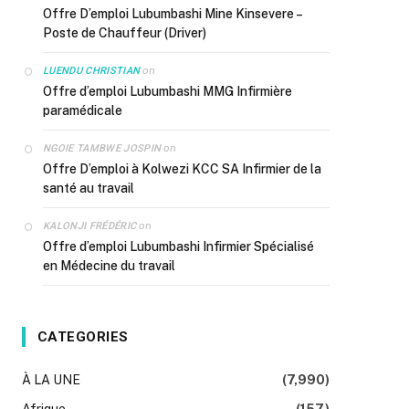
Offre D’emploi Lubumbashi Mine Kinsevere –
Poste de Chauffeur (Driver)
on
LUENDU CHRISTIAN
Offre d’emploi Lubumbashi MMG Infirmière
paramédicale
on
NGOIE TAMBWE JOSPIN
Offre D’emploi à Kolwezi KCC SA Infirmier de la
santé au travail
on
KALONJI FRÉDÉRIC
Offre d’emploi Lubumbashi Infirmier Spécialisé
en Médecine du travail
CATEGORIES
À LA UNE
(7,990)
Afrique
(157)