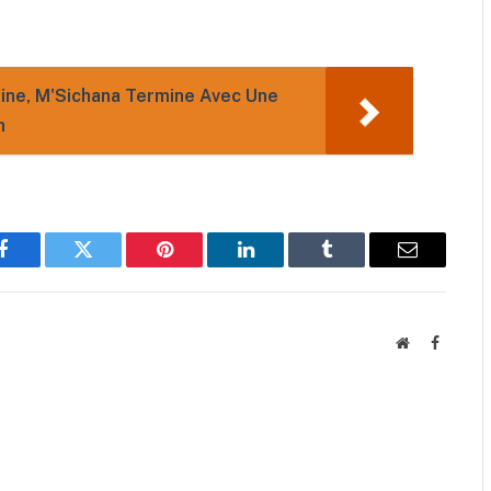
imine, M'Sichana Termine Avec Une
n
Facebook
Twitter
Pinterest
LinkedIn
Tumblr
Email
Website
Faceboo