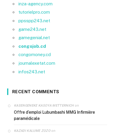
inza-agency.com
tutorielpro.com
ppsspp243.net
game243.net
gamegenial.net
congojob.cd
congomoney.cd
journalexetat.com
infos243.net
RECENT COMMENTS
on
KASENGENEKE KASOYA METTERNICH
Offre d’emploi Lubumbashi MMG Infirmière
paramédicale
on
KAZADI KALUME ZOZO