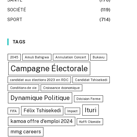
SOCIÉTÉ
(119)
SPORT
(714)
TAGS
2045
Amuli Bahigwa
Annulation Concert
Bukavu
Campagne Électorale
candidat aux élections 2023 en RDC
Candidat Tshisekedi
Conditions de vie
Croissance économique
Dynamique Politique
Décision Ferme
Ituri
Félix Tshisekedi
FIFA
Impact
kamoa offre d'emploi 2024
Koffi Olomide
mmg careers