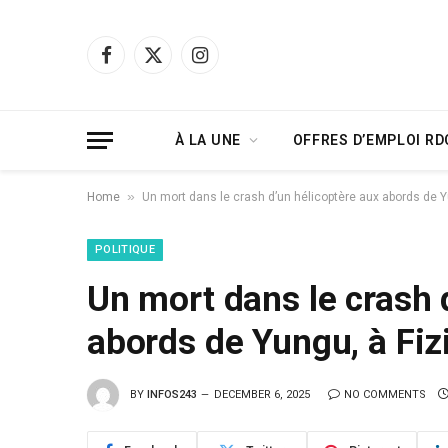
Facebook
X
Instagram
(Twitter)
À LA UNE
OFFRES D’EMPLOI RD
»
Home
Un mort dans le crash d’un hélicoptère aux abords de Y
POLITIQUE
Un mort dans le crash 
abords de Yungu, à Fiz
BY
INFOS243
DECEMBER 6, 2025
NO COMMENTS