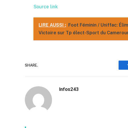
Source link
LIRE AUSSI :
Foot Féminin / Uniffac: Él
Victoire sur Tp élect-Sport du Camerou
SHARE.
Infos243