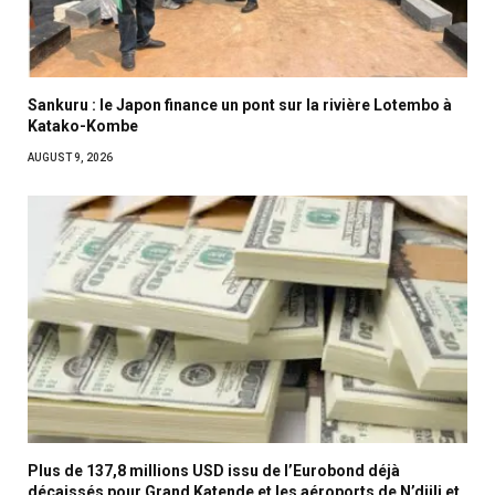
Sankuru : le Japon finance un pont sur la rivière Lotembo à
Katako-Kombe
AUGUST 9, 2026
Plus de 137,8 millions USD issu de l’Eurobond déjà
décaissés pour Grand Katende et les aéroports de N’djili et