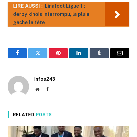
LIRE AUSSI :
Linafoot Ligue 1 :
derby kinois interrompu, la pluie
gâche la fête
Facebook
Twitter
Pinterest
LinkedIn
Tumblr
Email
Infos243
Website
Facebook
RELATED
POSTS