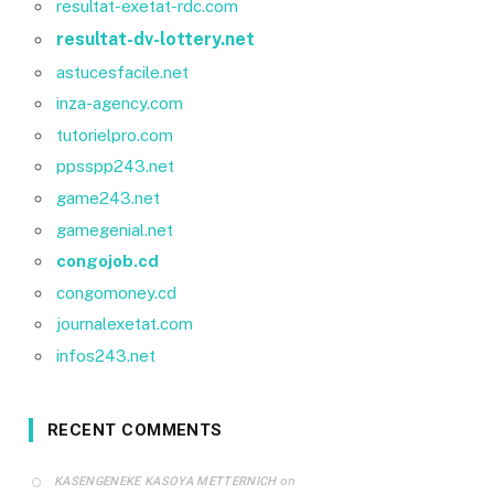
resultat-exetat-rdc.com
resultat-dv-lottery.net
astucesfacile.net
inza-agency.com
tutorielpro.com
ppsspp243.net
game243.net
gamegenial.net
congojob.cd
congomoney.cd
journalexetat.com
infos243.net
RECENT COMMENTS
on
KASENGENEKE KASOYA METTERNICH