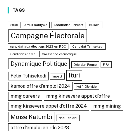
TAGS
2045
Amuli Bahigwa
Annulation Concert
Bukavu
Campagne Électorale
candidat aux élections 2023 en RDC
Candidat Tshisekedi
Conditions de vie
Croissance économique
Dynamique Politique
Décision Ferme
FIFA
Ituri
Félix Tshisekedi
Impact
kamoa offre d'emploi 2024
Koffi Olomide
mmg careers
mmg kinsevere appel d'offre
mmg kinsevere appel d'offre 2024
mmg mining
Moïse Katumbi
Noël Tshiani
offre d'emploi en rdc 2023