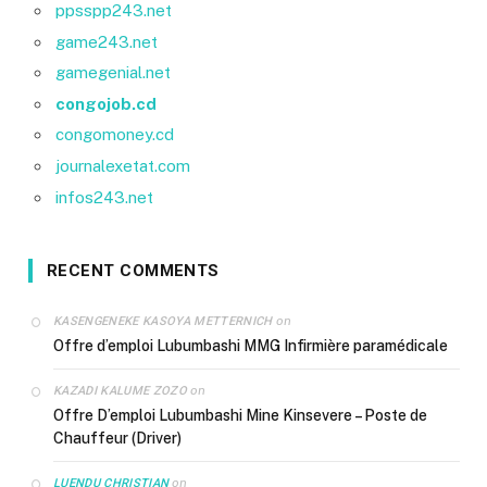
ppsspp243.net
game243.net
gamegenial.net
congojob.cd
congomoney.cd
journalexetat.com
infos243.net
RECENT COMMENTS
on
KASENGENEKE KASOYA METTERNICH
Offre d’emploi Lubumbashi MMG Infirmière paramédicale
on
KAZADI KALUME ZOZO
Offre D’emploi Lubumbashi Mine Kinsevere – Poste de
Chauffeur (Driver)
on
LUENDU CHRISTIAN