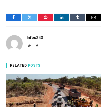
Facebook
Twitter
Pinterest
LinkedIn
Tumblr
Email
Infos243
Website
Facebook
RELATED
POSTS