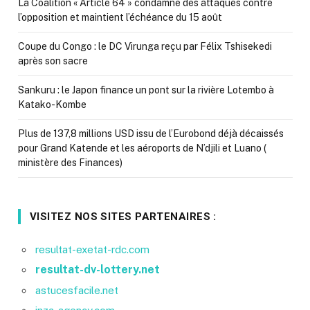
La Coalition « Article 64 » condamne des attaques contre
l’opposition et maintient l’échéance du 15 août
Coupe du Congo : le DC Virunga reçu par Félix Tshisekedi
après son sacre
Sankuru : le Japon finance un pont sur la rivière Lotembo à
Katako-Kombe
Plus de 137,8 millions USD issu de l’Eurobond déjà décaissés
pour Grand Katende et les aéroports de N’djili et Luano (
ministère des Finances)
VISITEZ NOS SITES PARTENAIRES :
resultat-exetat-rdc.com
resultat-dv-lottery.net
astucesfacile.net