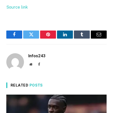
Source link
Facebook
Twitter
Pinterest
LinkedIn
Tumblr
Email
Infos243
Website
Facebook
RELATED
POSTS