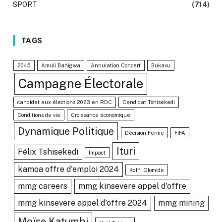
SPORT
(714)
TAGS
2045
Amuli Bahigwa
Annulation Concert
Bukavu
Campagne Électorale
candidat aux élections 2023 en RDC
Candidat Tshisekedi
Conditions de vie
Croissance économique
Dynamique Politique
Décision Ferme
FIFA
Ituri
Félix Tshisekedi
Impact
kamoa offre d'emploi 2024
Koffi Olomide
mmg careers
mmg kinsevere appel d'offre
mmg kinsevere appel d'offre 2024
mmg mining
Moïse Katumbi