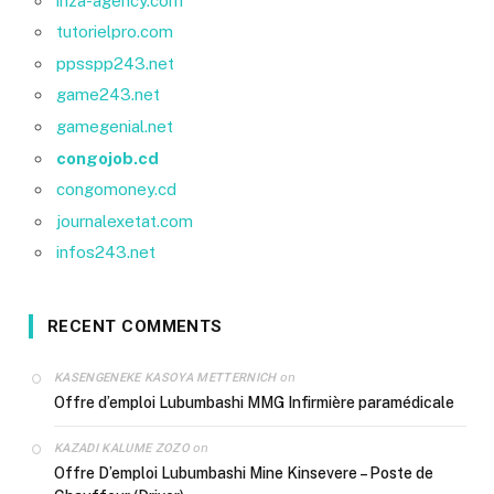
inza-agency.com
tutorielpro.com
ppsspp243.net
game243.net
gamegenial.net
congojob.cd
congomoney.cd
journalexetat.com
infos243.net
RECENT COMMENTS
on
KASENGENEKE KASOYA METTERNICH
Offre d’emploi Lubumbashi MMG Infirmière paramédicale
on
KAZADI KALUME ZOZO
Offre D’emploi Lubumbashi Mine Kinsevere – Poste de