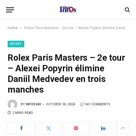
»
Home
Rolex Paris Masters – 2e tour – Alexei Popyrin élimine Daniil Medvedev en trois manches
SPORT
Rolex Paris Masters – 2e tour
– Alexei Popyrin élimine
Daniil Medvedev en trois
manches
BY
INFOS243
OCTOBER 30, 2024
NO COMMENTS
2 MINS READ